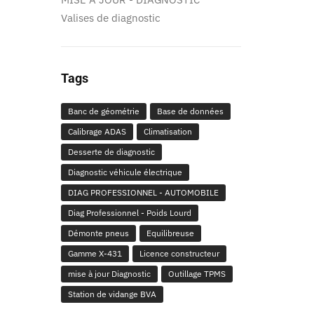
Valises de diagnostic
Tags
Banc de géométrie
Base de données
Calibrage ADAS
Climatisation
Desserte de diagnostic
Diagnostic véhicule électrique
DIAG PROFESSIONNEL - AUTOMOBILE
Diag Professionnel - Poids Lourd
Démonte pneus
Equilibreuse
Gamme X-431
Licence constructeur
mise à jour Diagnostic
Outillage TPMS
Station de vidange BVA