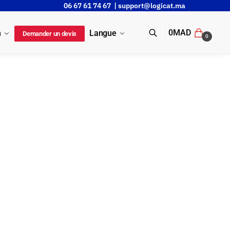
06 67 61 74 67 |
support@logicat.ma
0
MAD
n
Langue
Demander un devis
0