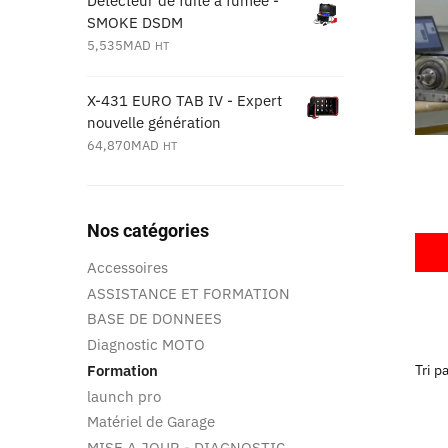
Détecteur de fuite à fumée -
SMOKE DSDM
5,535
MAD
HT
X-431 EURO TAB IV - Expert
nouvelle génération
64,870
MAD
HT
Nos catégories
Accessoires
ASSISTANCE ET FORMATION
BASE DE DONNEES
Diagnostic MOTO
Formation
launch pro
Matériel de Garage
MISE A JOUR - DIAGNOSTIC