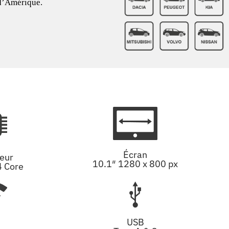
 d’Amérique.
Écran
eur
10.1″ 1280 x 800 px
4 Core
USB