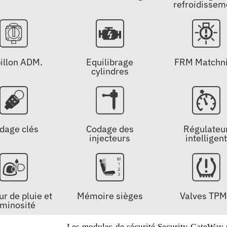
refroidissem
FRM Matchn
illon ADM.
Equilibrage
cylindres
Régulateu
dage clés
Codage des
intelligent
injecteurs
r de pluie et
Mémoire sièges
Valves TP
uminosité
Les modules de sécurité Security GateWay