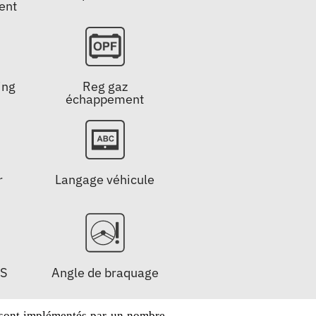
ent
ing
Reg gaz
échappement
r
Langage véhicule
MS
Angle de braquage
 sont implémentés par un nombre