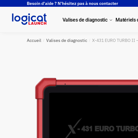
Besoin d'aide ? N'hésitez pas à nous contacter
Valises de diagnostic
Matériels
Accueil
Valises de diagnostic
X-431 EURO TURBO II –
/
/