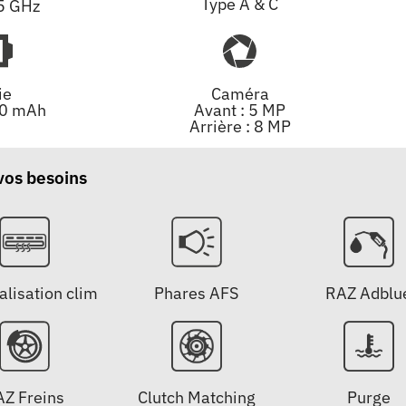
Type A & C
 5 GHz
ie
Caméra
00 mAh
Avant : 5 MP
Arrière : 8 MP
 vos besoins
alisation clim
Phares AFS
RAZ Adblu
AZ Freins
Clutch Matching
Purge