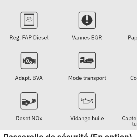
Rég. FAP Diesel
Vannes EGR
Pap
Adapt. BVA
Mode transport
Co
Reset NOx
Vidange huile
Capteu
l
Passerelle de sécurité (En option)