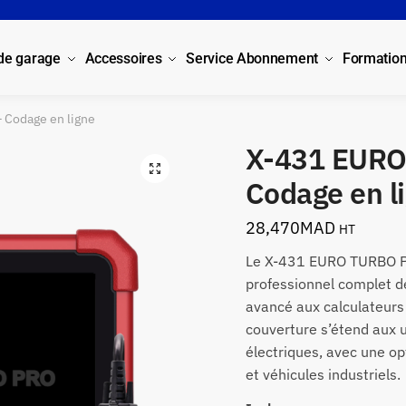
 de garage
Accessoires
Service Abonnement
Formatio
 Codage en ligne
X-431 EURO
Codage en l
28,470
MAD
HT
Le X-431 EURO TURBO PR
professionnel complet d
avancé aux calculateurs
couverture s’étend aux ut
électriques, avec une op
et véhicules industriels.