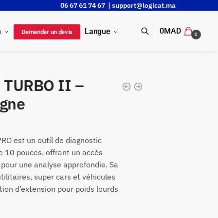
06 67 61 74 67 |
support@logicat.ma
0
MAD
n
Langue
Demander un devis
0
 TURBO II –
igne
O est un outil de diagnostic
e 10 pouces. offrant un accès
 pour une analyse approfondie. Sa
ilitaires, super cars et véhicules
tion d’extension pour poids lourds