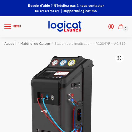
Besoin d'aide ? N'hésitez pas à nous contacter
06 67 61 74 67 |
support@logicat.ma
MENU
0
Accueil
/
Matériel de Garage
/
Station de climatisation – R1234YF – AC 519