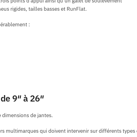
 trois points d’appui ainsi qu’un galet de soulèvement
us rigides, tailles basses et RunFlat.
dérablement :
 de 9″ à 26″
e dimensions de jantes.
ers multimarques qui doivent intervenir sur différents types