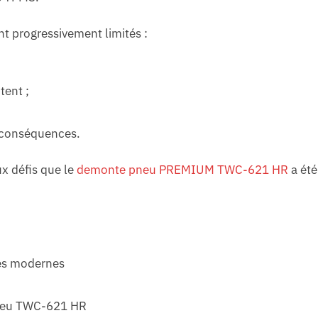
t progressivement limités :
tent ;
es conséquences.
x défis que le
demonte pneu PREMIUM TWC-621 HR
a été
ues modernes
pneu TWC-621 HR