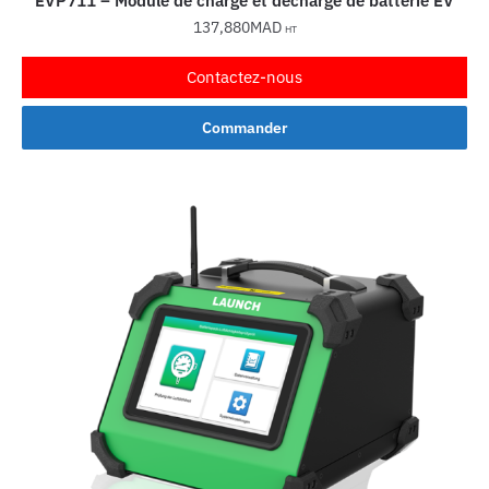
EVP711 – Module de charge et décharge de batterie EV
137,880
MAD
HT
Contactez-nous
Commander