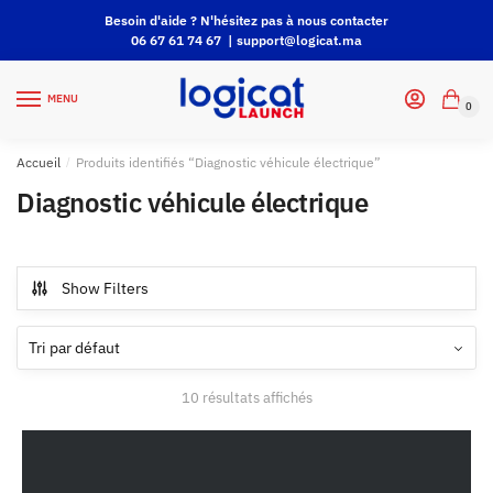
Besoin d'aide ? N'hésitez pas à nous contacter
06 67 61 74 67 |
support@logicat.ma
MENU
0
Accueil
/
Produits identifiés “Diagnostic véhicule électrique”
Diagnostic véhicule électrique
Show Filters
10 résultats affichés